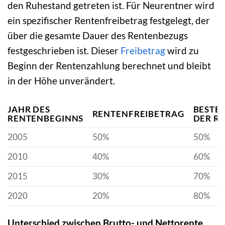
den Ruhestand getreten ist. Für Neurentner wird
ein spezifischer Rentenfreibetrag festgelegt, der
über die gesamte Dauer des Rentenbezugs
festgeschrieben ist. Dieser
Freibetrag
wird zu
Beginn der Rentenzahlung berechnet und bleibt
in der Höhe unverändert.
JAHR DES
BESTE
RENTENFREIBETRAG
RENTENBEGINNS
DER R
2005
50%
50%
2010
40%
60%
2015
30%
70%
2020
20%
80%
Unterschied zwischen Brutto- und Nettorente