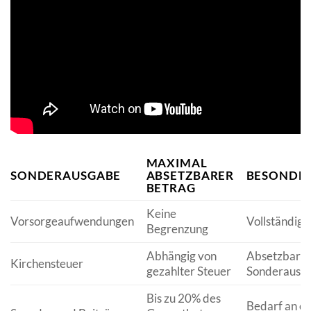
MAXIMAL
SONDERAUSGABE
ABSETZBARER
BESONDE
BETRAG
Keine
Vorsorgeaufwendungen
Vollständig 
Begrenzung
Abhängig von
Absetzbarkei
Kirchensteuer
gezahlter Steuer
Sonderausg
Bis zu 20% des
Bedarf an off