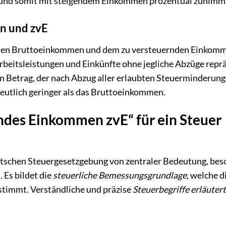
ist und somit mit steigendem Einkommen prozentual zunimm
n und zvE
ischen Bruttoeinkommen und dem zu versteuernden Einkom
eitsleistungen und Einkünfte ohne jegliche Abzüge reprä
n Betrag, der nach Abzug aller erlaubten Steuerminderung
 deutlich geringer als das Bruttoeinkommen.
rndes Einkommen zvE“ für ein Steuer
eutschen Steuergesetzgebung von zentraler Bedeutung, be
. Es bildet die
steuerliche Bemessungsgrundlage
, welche 
estimmt. Verständliche und präzise
Steuerbegriffe erläutert