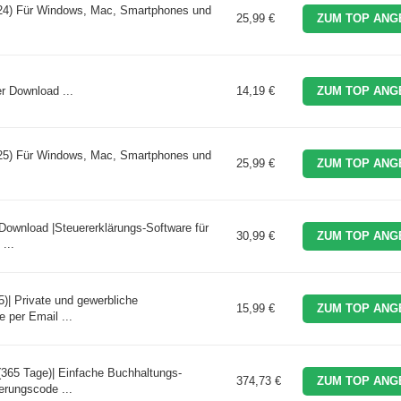
024) Für Windows, Mac, Smartphones und
25,99 €
ZUM TOP ANG
er Download ...
14,19 €
ZUM TOP ANG
025) Für Windows, Mac, Smartphones und
25,99 €
ZUM TOP ANG
Download |Steuererklärungs-Software für
30,99 €
ZUM TOP ANG
...
5)| Private und gewerbliche
15,99 €
ZUM TOP ANG
 per Email ...
365 Tage)| Einfache Buchhaltungs-
374,73 €
ZUM TOP ANG
erungscode ...