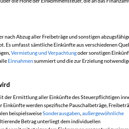
über die Höhe der Einkommensteuer, die an das Finanzam
er nach Abzug aller Freibeträge und sonstigen abzugsfähig
bt. Es umfasst sämtliche Einkünfte aus verschiedenen Que
ögen,
Vermietung und Verpachtung
oder sonstigen Einkünf
alle
Einnahmen
summiert und die zur Erzielung notwendig
wird
der Ermittlung aller Einkünfte des Steuerpflichtigen inn
 Einkünfte werden spezifische Pauschalbeträge, Freibetr
hlen beispielsweise
Sonderausgaben
,
außergewöhnliche
ultierende Betrag unterliegt dem individuellen