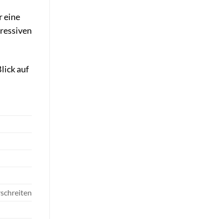
r eine
gressiven
lick auf
schreiten