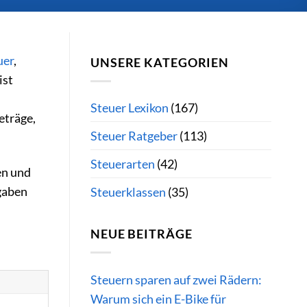
uer
,
UNSERE KATEGORIEN
ist
Steuer Lexikon
(167)
eträge,
Steuer Ratgeber
(113)
Steuerarten
(42)
en und
gaben
Steuerklassen
(35)
NEUE BEITRÄGE
Steuern sparen auf zwei Rädern:
Warum sich ein E-Bike für