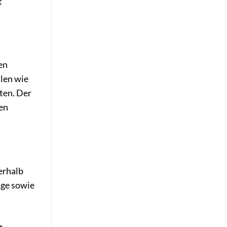
t
en
llen wie
ten. Der
en
erhalb
äge sowie