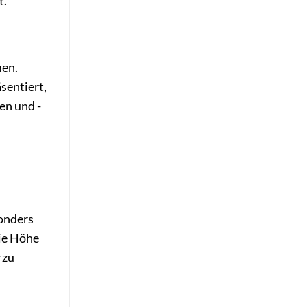
t.
men.
sentiert,
en und -
sonders
die Höhe
zu