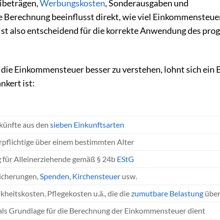
eibeträgen,
Werbungskosten
, Sonderausgaben und
 Berechnung beeinflusst direkt, wie viel Einkommensteue
ist also entscheidend für die korrekte Anwendung des pro
die Einkommensteuer besser zu verstehen, lohnt sich ein B
nkert ist:
künfte aus den
sieben Einkunftsarten
rpflichtige über einem bestimmten Alter
g für Alleinerziehende gemäß § 24b
EStG
icherungen,
Spenden
,
Kirchensteuer
usw.
heitskosten, Pflegekosten u.ä., die die
zumutbare Belastung
über
 als Grundlage für die Berechnung der Einkommensteuer dient