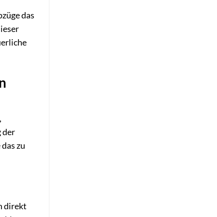
bzüge das
dieser
uerliche
n
,
 der
 das zu
n direkt