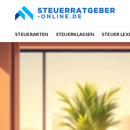
Zum
Inhalt
springen
STEUERARTEN
STEUERKLASSEN
STEUER LEX