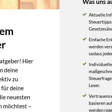
Was uns a
Aktuelle In
Steuertipps 
nem
Gesetzesän
Einfache Er
er
werden vers
sodass jeder
atgeber! Hier
Individuell
um deine
maßgeschne
ektiv zu
Steuerfrage
Leser.
 für deine
Vertrauensw
die neuesten
basieren auf
n möchtest –
werden rege