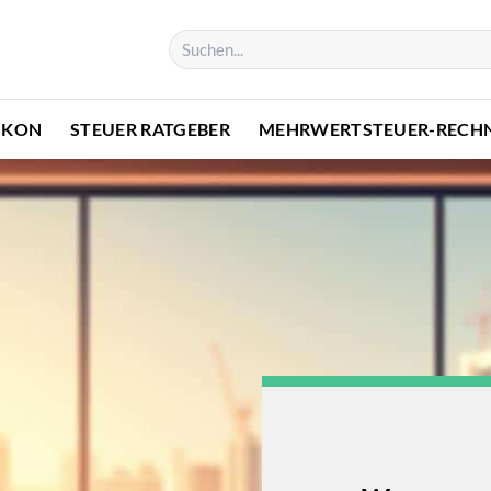
IKON
STEUER RATGEBER
MEHRWERTSTEUER-RECH