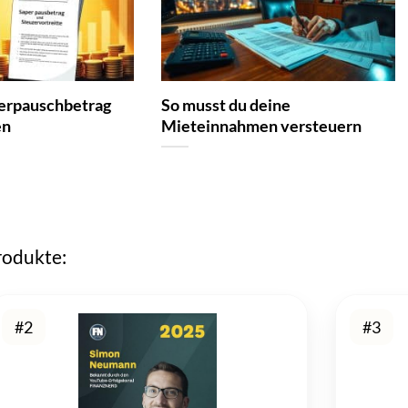
erpauschbetrag
So musst du deine
en
Mieteinnahmen versteuern
rodukte:
#2
#3