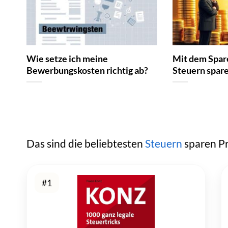
Wie setze ich meine
Mit dem Spar
Bewerbungskosten richtig ab?
Steuern spar
Das sind die beliebtesten
Steuern
sparen P
#1