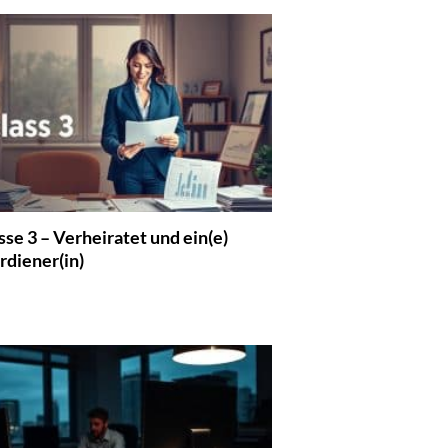
se 3 – Verheiratet und ein(e)
diener(in)