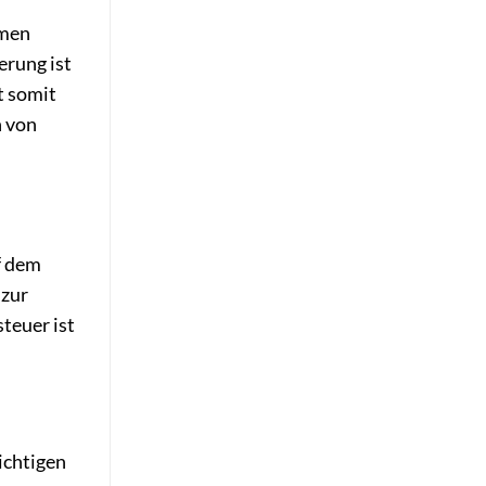
mmen
rung ist
t somit
n von
f dem
 zur
teuer ist
ichtigen