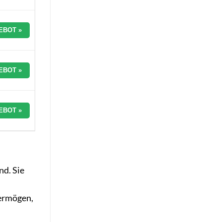
EBOT »
EBOT »
EBOT »
nd. Sie
n
vermögen,