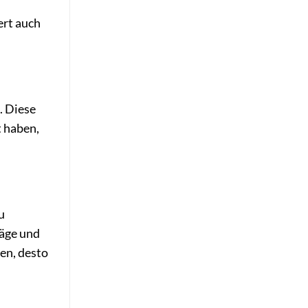
ert auch
. Diese
t haben,
u
äge und
en, desto