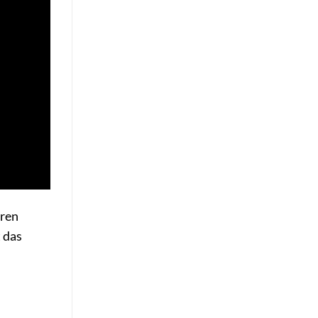
eren
 das