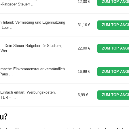
12,00 €
ZUM TOP ANG
Ratgeber Steuerr ...
m Inland: Vermietung und Eigennutzung
31,16 €
ZUM TOP ANG
 Leer ...
– Dein Steuer-Ratgeber für Studium,
22,00 €
ZUM TOP ANG
 Wer ...
gemacht: Einkommensteuer verständlich
16,99 €
ZUM TOP ANG
Paus ...
: Einfach erklärt: Werbungskosten,
6,99 €
ZUM TOP ANG
TER – ...
u?