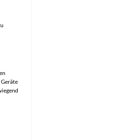
zu
nen
e Geräte
wiegend