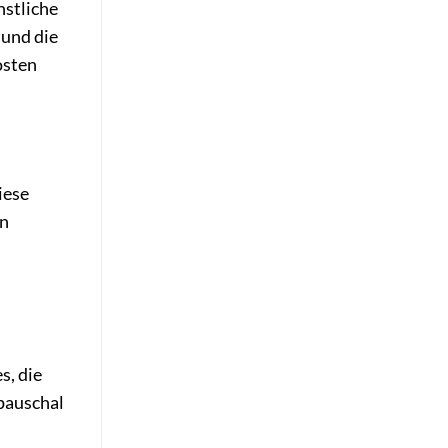
nstliche
 und die
osten
iese
en
s, die
pauschal