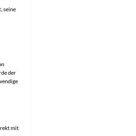
, seine
on
rde der
twendige
rekt mit