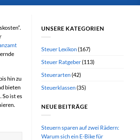
skosten“.
UNSERE KATEGORIEN
r
anzamt
Steuer Lexikon
(167)
uernde
Steuer Ratgeber
(113)
Steuerarten
(42)
is hin zu
nd bieten
Steuerklassen
(35)
 So ist es
ieren.
NEUE BEITRÄGE
Steuern sparen auf zwei Rädern:
Warum sich ein E-Bike für