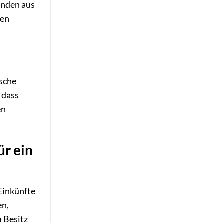
enden aus
ten
tsche
, dass
en
ür ein
 Einkünfte
en,
m Besitz