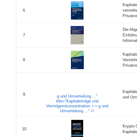
Kapital
versteh
6
Privatv
Die Abg
Einführ
7
Informa
Kapital
Versteh
8
Privatv
Kapital
9
g und Umverteilung ..."
und Umve
title="Kapitalerträge und
Vermögenskonzentration: r > g und
Umverteilung ..." />
Krypto-
10
Kapitale