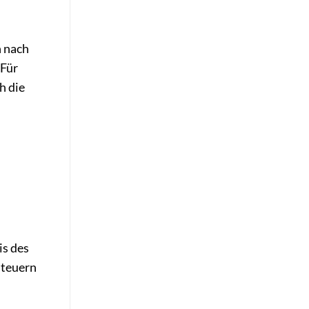
n nach
 Für
h die
is des
steuern