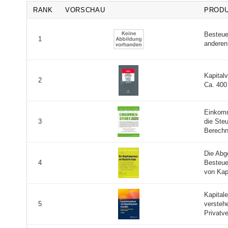
RANK
VORSCHAU
PROD
Besteue
1
anderen 
Kapital
2
Ca. 400 
Einkomm
die Steu
3
Berechn
Die Abge
Besteue
4
von Kapi
Kapital
versteh
5
Privatv