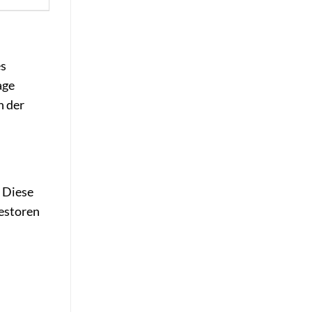
es
age
n der
. Diese
vestoren