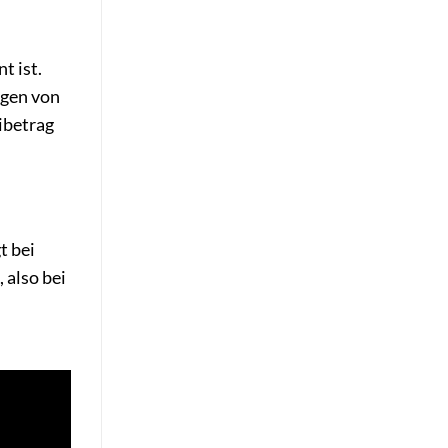
t ist.
ngen von
ibetrag
t bei
 also bei