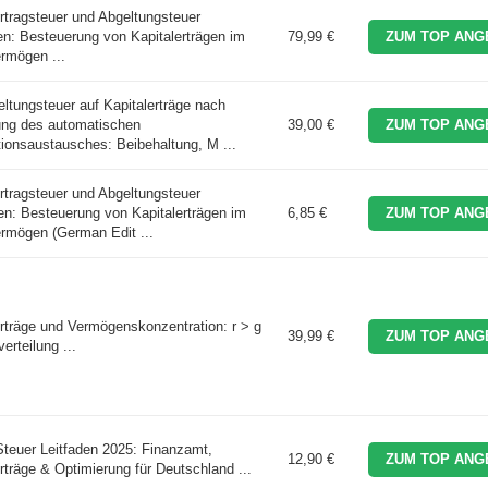
ertragsteuer und Abgeltungsteuer
en: Besteuerung von Kapitalerträgen im
79,99 €
ZUM TOP ANG
ermögen ...
eltungsteuer auf Kapitalerträge nach
ung des automatischen
39,00 €
ZUM TOP ANG
tionsaustausches: Beibehaltung, M ...
ertragsteuer und Abgeltungsteuer
en: Besteuerung von Kapitalerträgen im
6,85 €
ZUM TOP ANG
ermögen (German Edit ...
erträge und Vermögenskonzentration: r > g
39,99 €
ZUM TOP ANG
rteilung ...
Steuer Leitfaden 2025: Finanzamt,
12,90 €
ZUM TOP ANG
rträge & Optimierung für Deutschland ...