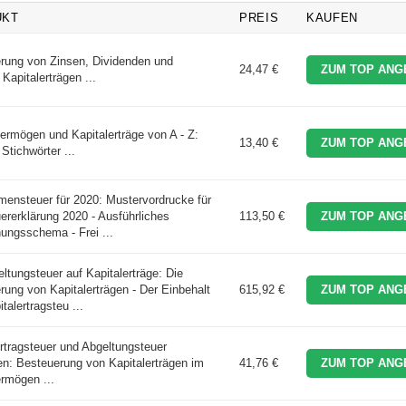
UKT
PREIS
KAUFEN
rung von Zinsen, Dividenden und
24,47 €
ZUM TOP ANG
Kapitalerträgen ...
vermögen und Kapitalerträge von A - Z:
13,40 €
ZUM TOP ANG
Stichwörter ...
ensteuer für 2020: Mustervordrucke für
ererklärung 2020 - Ausführliches
113,50 €
ZUM TOP ANG
ungsschema - Frei ...
ltungsteuer auf Kapitalerträge: Die
rung von Kapitalerträgen - Der Einbehalt
615,92 €
ZUM TOP ANG
talertragsteu ...
ertragsteuer und Abgeltungsteuer
en: Besteuerung von Kapitalerträgen im
41,76 €
ZUM TOP ANG
ermögen ...