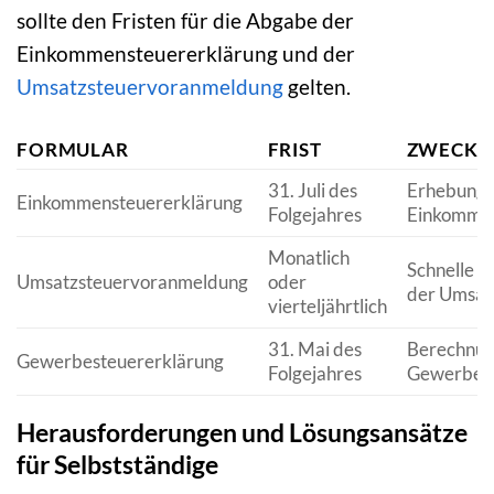
sollte den Fristen für die Abgabe der
Einkommensteuererklärung und der
Umsatzsteuervoranmeldung
gelten.
FORMULAR
FRIST
ZWECK
31. Juli des
Erhebung 
Einkommensteuererklärung
Folgejahres
Einkommen
Monatlich
Schnelle E
Umsatzsteuervoranmeldung
oder
der Umsat
vierteljährtlich
31. Mai des
Berechnun
Gewerbesteuererklärung
Folgejahres
Gewerbes
Herausforderungen und Lösungsansätze
für Selbstständige