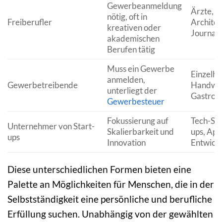
Gewerbeanmeldung
Ärzte,
nötig, oft in
Freiberufler
Architek
kreativen oder
Journali
akademischen
Berufen tätig
Muss ein Gewerbe
Einzelhä
anmelden,
Gewerbetreibende
Handwer
unterliegt der
Gastro
Gewerbesteuer
Fokussierung auf
Tech-Sta
Unternehmer von Start-
Skalierbarkeit und
ups, App
ups
Innovation
Entwick
Diese unterschiedlichen Formen bieten eine
Palette an Möglichkeiten für Menschen, die in der
Selbstständigkeit eine persönliche und berufliche
Erfüllung suchen. Unabhängig von der gewählten