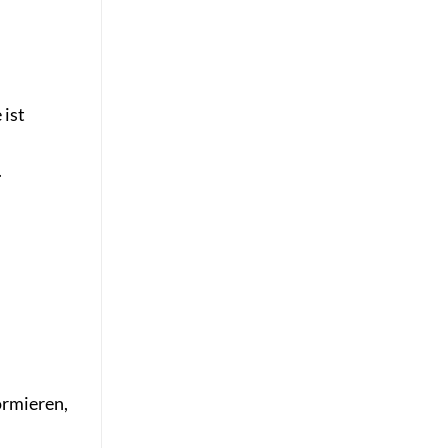
 ist
.
ormieren,