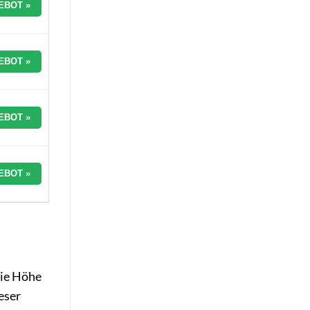
EBOT »
EBOT »
EBOT »
EBOT »
die Höhe
eser