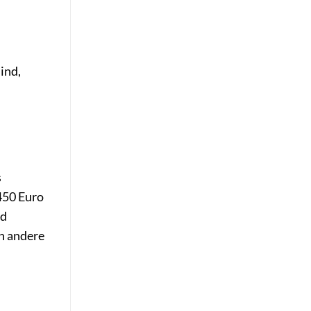
ind,
s
450 Euro
ld
ch andere