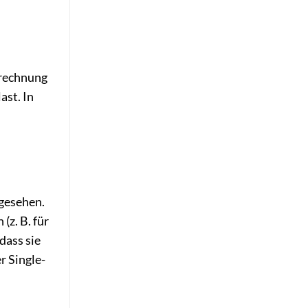
erechnung
ast. In
rgesehen.
(z. B. für
dass sie
r Single-