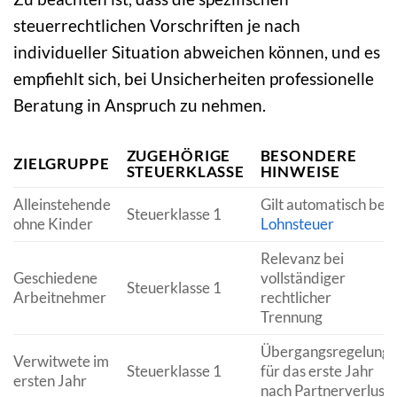
steuerrechtlichen Vorschriften je nach
individueller Situation abweichen können, und es
empfiehlt sich, bei Unsicherheiten professionelle
Beratung in Anspruch zu nehmen.
ZUGEHÖRIGE
BESONDERE
ZIELGRUPPE
STEUERKLASSE
HINWEISE
Alleinstehende
Gilt automatisch bei
Steuerklasse 1
ohne Kinder
Lohnsteuer
Relevanz bei
Geschiedene
vollständiger
Steuerklasse 1
Arbeitnehmer
rechtlicher
Trennung
Übergangsregelung
Verwitwete im
Steuerklasse 1
für das erste Jahr
ersten Jahr
nach Partnerverlust