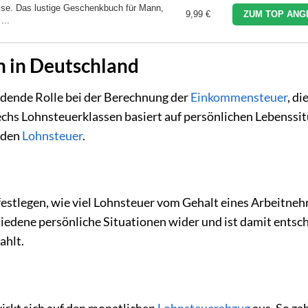
asse. Das lustige Geschenkbuch für Mann,
9,99 €
ZUM TOP ANG
...
n in Deutschland
idende Rolle bei der Berechnung der
Einkommensteuer
, di
sechs Lohnsteuerklassen basiert auf persönlichen Lebenssi
nden
Lohnsteuer
.
festlegen, wie viel Lohnsteuer vom Gehalt eines Arbeitne
hiedene persönliche Situationen wider und ist damit entsc
ahlt.
irkt sich auf den monatlichen
Lohnsteuerabzug
aus. So za