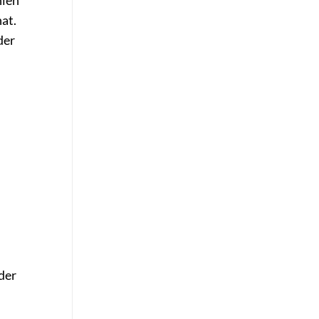
at.
der
der