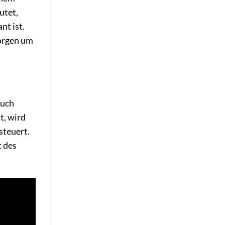
utet,
nt ist.
Sorgen um
auch
t, wird
steuert.
t des