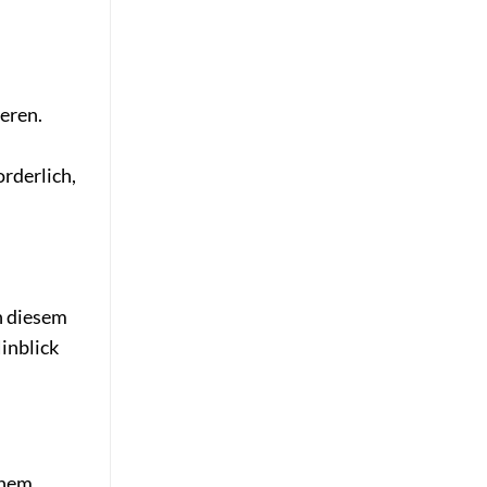
ieren.
rderlich,
In diesem
inblick
inem