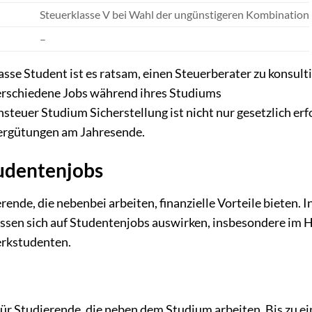
Steuerklasse V bei Wahl der ungünstigeren Kombination
–
asse Student ist es ratsam, einen Steuerberater zu konsult
 verschiedene Jobs während ihres Studiums
euer Studium Sicherstellung ist nicht nur gesetzlich erfo
vergütungen am Jahresende.
tudentenjobs
ende, die nebenbei arbeiten, finanzielle Vorteile bieten. 
assen sich auf Studentenjobs auswirken, insbesondere im H
erkstudenten.
 für Studierende, die neben dem Studium arbeiten. Bis zu e