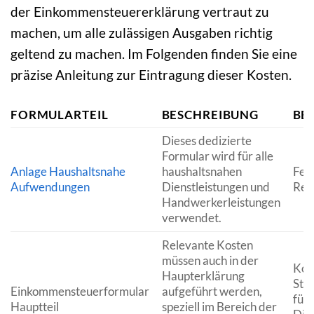
der Einkommensteuererklärung vertraut zu
machen, um alle zulässigen Ausgaben richtig
geltend zu machen. Im Folgenden finden Sie eine
präzise Anleitung zur Eintragung dieser Kosten.
FORMULARTEIL
BESCHREIBUNG
BEI
Dieses dedizierte
Formular wird für alle
Anlage Haushaltsnahe
haushaltsnahen
Fen
Aufwendungen
Dienstleistungen und
Rei
Handwerkerleistungen
verwendet.
Relevante Kosten
müssen auch in der
Kost
Haupterklärung
Ste
Einkommensteuerformular
aufgeführt werden,
für
Hauptteil
speziell im Bereich der