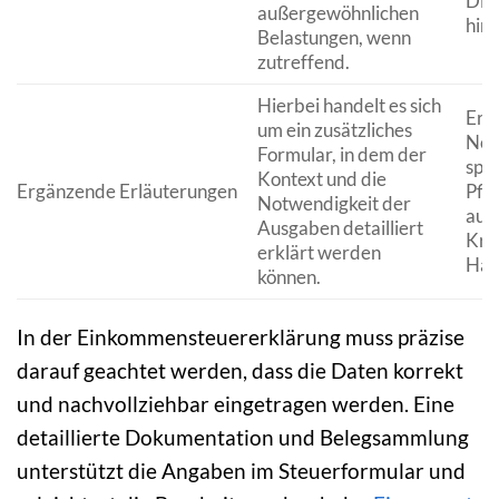
Die
außergewöhnlichen
hin
Belastungen, wenn
zutreffend.
Hierbei handelt es sich
Erl
um ein zusätzliches
Not
Formular, in dem der
spez
Kontext und die
Ergänzende Erläuterungen
Pfle
Notwendigkeit der
auf
Ausgaben detailliert
Kran
erklärt werden
Hau
können.
In der Einkommensteuererklärung muss präzise
darauf geachtet werden, dass die Daten korrekt
und nachvollziehbar eingetragen werden. Eine
detaillierte Dokumentation und Belegsammlung
unterstützt die Angaben im Steuerformular und