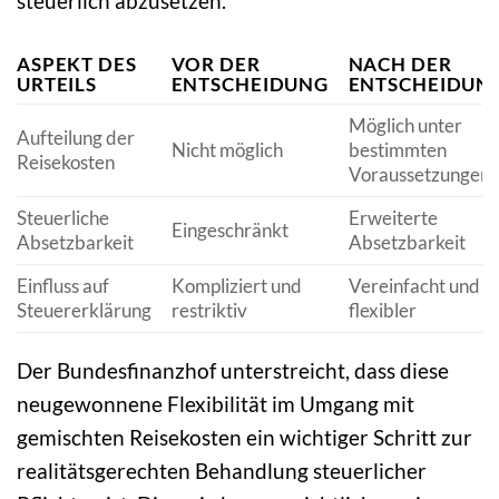
steuerlich abzusetzen.
ASPEKT DES
VOR DER
NACH DER
URTEILS
ENTSCHEIDUNG
ENTSCHEIDUN
Möglich unter
Aufteilung der
Nicht möglich
bestimmten
Reisekosten
Voraussetzungen
Steuerliche
Erweiterte
Eingeschränkt
Absetzbarkeit
Absetzbarkeit
Einfluss auf
Kompliziert und
Vereinfacht und
Steuererklärung
restriktiv
flexibler
Der Bundesfinanzhof unterstreicht, dass diese
neugewonnene Flexibilität im Umgang mit
gemischten Reisekosten ein wichtiger Schritt zur
realitätsgerechten Behandlung steuerlicher