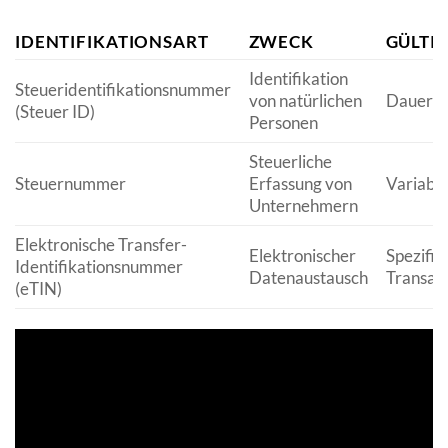
IDENTIFIKATIONSART
ZWECK
GÜLTI
Identifikation
Steueridentifikationsnummer
von natürlichen
Dauerha
(Steuer ID)
Personen
Steuerliche
Steuernummer
Erfassung von
Variable
Unternehmern
Elektronische Transfer-
Elektronischer
Spezifis
Identifikationsnummer
Datenaustausch
Transak
(eTIN)