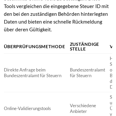
Tools vergleichen die eingegebene Steuer ID mit
den bei den zuständigen Behörden hinterlegten
Daten und bieten eine schnelle Rückmeldung
über deren Gültigkeit.
ZUSTÄNDIGE
ÜBERPRÜFUNGSMETHODE
VO
STELLE
Ho
Sic
Direkte Anfrage beim
Bundeszentralamt
off
Bundeszentralamt für Steuern
für Steuern
Bes
de
Da
Sch
unk
Verschiedene
Online-Validierungstools
Üb
Anbieter
von